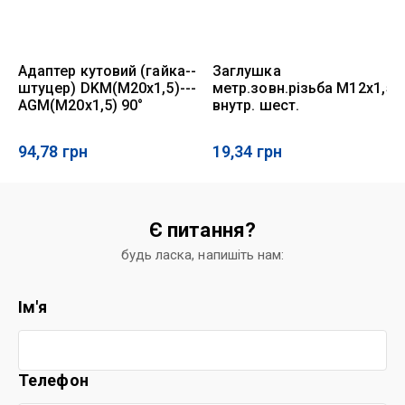
Адаптер кутовий (гайка--
Заглушка
штуцер) DKM(M20x1,5)---
метр.зовн.різьба М12х1,5
AGM(M20x1,5) 90°
внутр. шест.
94,78
грн
19,34
грн
Є питання?
будь ласка, напишіть нам:
Ім'я
Телефон