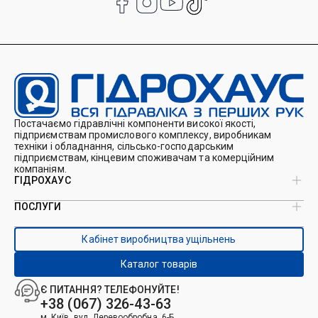
Постачаємо гідравлічні компоненти високої якості,
підприємствам промислового комплексу, виробникам
техніки і обладнання, сільсько-господарським
підприємствам, кінцевим споживачам та комерційним
компаніям.
ГІДРОХАУС
ПОСЛУГИ
Про нас
Магазин
Виробництво ущільнень
Кейси
Кабінет виробництва ущільнень
Виробництво гідроциліндрів
Каталоги
Ремонт гідроциліндрів
Блог
Каталог товарів
Ремонт і виготовлення РВТ
Контакти
Ремонт техніки
Є ПИТАННЯ? ТЕЛЕФОНУЙТЕ!
Гідрофікація авто
+38 (067) 326-43-63
м. Київ, вул. Деревообробна, 6-Б