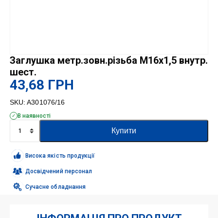
Заглушка метр.зовн.різьба М16х1,5 внутр.
шест.
43,68
ГРН
SKU:
A301076/16
В наявності
Заглушка
Купити
метр.зовн.різьба
М16х1,5
внутр.
Висока якість продукції
шест.
кількість
Досвідчений персонал
Сучасне обладнання