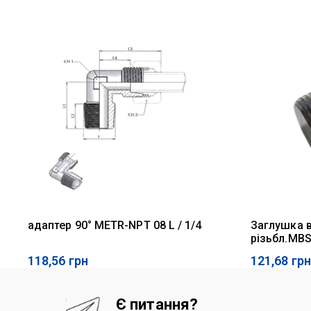
адаптер 90° METR-NPT 08 L / 1/4
Заглушка в
різьбл.MBS
118,56
грн
121,68
грн
Є питання?