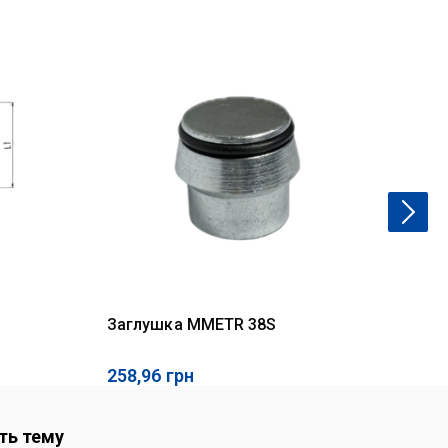
Заглушка MMETR 38S
ад
258,96
грн
24
ть тему