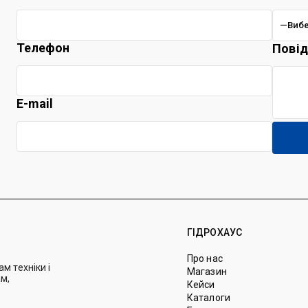
Телефон
Пові
E-mail
ГІДРОХАУС
Про нас
м техніки і
Магазин
м,
Кейси
Каталоги