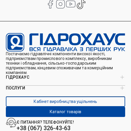
Постачаємо гідравлічні компоненти високої якості,
підприємствам промислового комплексу, виробникам
техніки і обладнання, сільсько-господарським
підприємствам, кінцевим споживачам та комерційним
компаніям.
ГІДРОХАУС
ПОСЛУГИ
Про нас
Магазин
Виробництво ущільнень
Кейси
Кабінет виробництва ущільнень
Виробництво гідроциліндрів
Каталоги
Ремонт гідроциліндрів
Блог
Каталог товарів
Ремонт і виготовлення РВТ
Контакти
Ремонт техніки
Є ПИТАННЯ? ТЕЛЕФОНУЙТЕ!
Гідрофікація авто
+38 (067) 326-43-63