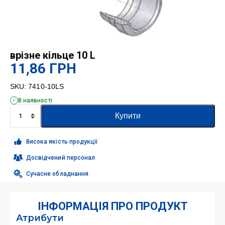
врізне кільце 10 L
11,86
ГРН
SKU:
7410-10LS
В наявності
врізне
Купити
кільце
10
L
Висока якість продукції
кількість
Досвідчений персонал
Сучасне обладнання
ІНФОРМАЦІЯ ПРО ПРОДУКТ
Атрибути