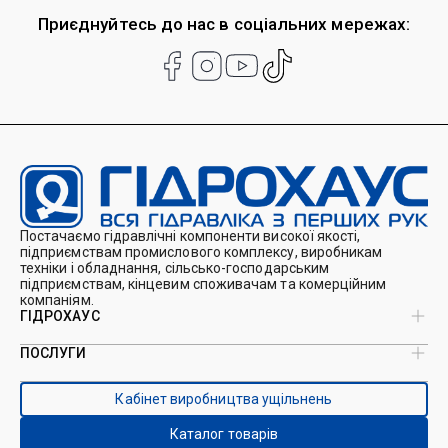
Приєднуйтесь до нас в соціальних мережах:
Постачаємо гідравлічні компоненти високої якості,
підприємствам промислового комплексу, виробникам
техніки і обладнання, сільсько-господарським
підприємствам, кінцевим споживачам та комерційним
компаніям.
ГІДРОХАУС
ПОСЛУГИ
Про нас
Магазин
Виробництво ущільнень
Кейси
Кабінет виробництва ущільнень
Виробництво гідроциліндрів
Каталоги
Ремонт гідроциліндрів
Блог
Каталог товарів
Ремонт і виготовлення РВТ