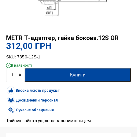
METR Т-адаптер, гайка бокова.12S OR
312,00
ГРН
SKU:
7350-12S-1
В наявності
METR
Купити
Т-
адаптер,
гайка
Висока якість продукції
бокова.12S
OR
Досвідчений персонал
кількість
Сучасне обладнання
Трійник гайка з ущільнювальним кільцем