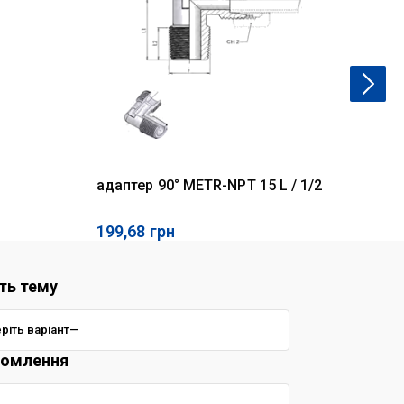
адаптер 90° METR-NPT 15 L / 1/2
га
199,68
грн
22
ть тему
домлення