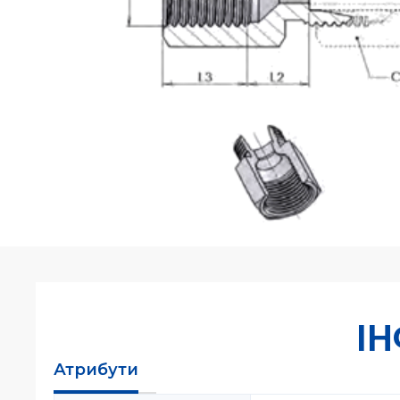
І
Атрибути