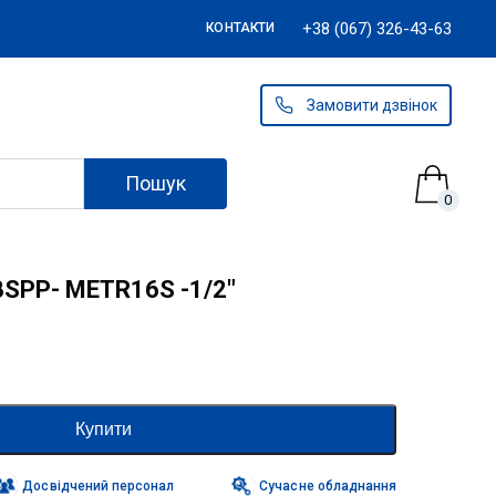
+38 (067) 326-43-63
КОНТАКТИ
Замовити дзвінок
Пошук
0
 BSPP- METR16S -1/2″
Купити
Досвідчений персонал
Сучасне обладнання