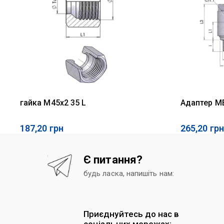
гайка M45x2 35 L
Адаптер M
187,20
грн
265,20
грн
Є питання?
будь ласка, напишіть нам:
Приєднуйтесь до нас в