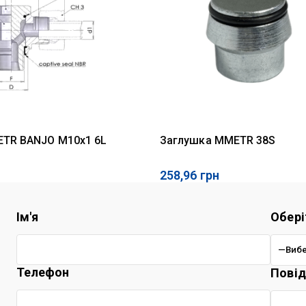
ETR BANJO M10x1 6L
Заглушка MMETR 38S
258,96
грн
Ім'я
Обері
Телефон
Пові