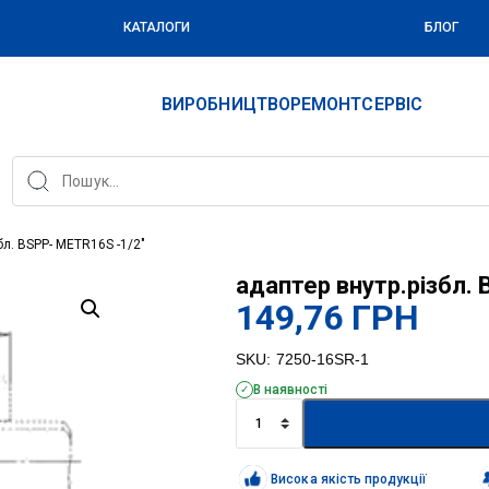
КАТАЛОГИ
БЛОГ
ВИРОБНИЦТВО
РЕМОНТ
СЕРВІС
бл. BSPP- METR16S -1/2″
адаптер внутр.різбл.
149,76
ГРН
SKU:
7250-16SR-1
В наявності
адаптер
внутр.різбл.
BSPP-
METR16S
Висока якість продукції