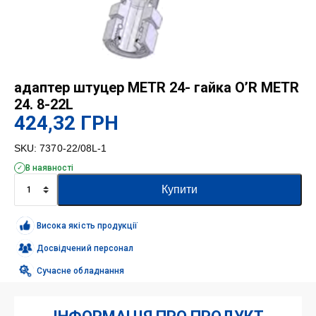
адаптер штуцер METR 24- гайка O’R METR
24. 8-22L
424,32
ГРН
SKU:
7370-22/08L-1
В наявності
адаптер
Купити
штуцер
METR
24-
Висока якість продукції
гайка
O'R
Досвідчений персонал
METR
Сучасне обладнання
24.
8-
22L
кількість