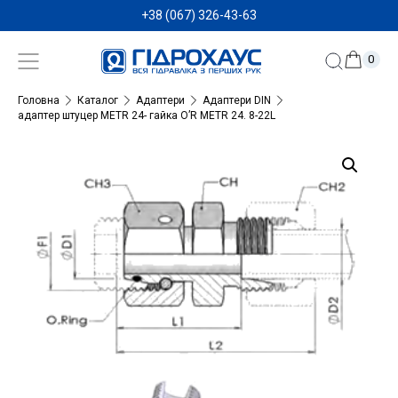
+38 (067) 326-43-63
0
Головна
Каталог
Адаптери
Адаптери DIN
адаптер штуцер METR 24- гайка O’R METR 24. 8-22L