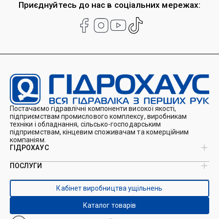
Приєднуйтесь до нас в соціальних мережах:
Постачаємо гідравлічні компоненти високої якості,
підприємствам промислового комплексу, виробникам
техніки і обладнання, сільсько-господарським
підприємствам, кінцевим споживачам та комерційним
компаніям.
ГІДРОХАУС
ПОСЛУГИ
Про нас
Магазин
Виробництво ущільнень
Кейси
Кабінет виробництва ущільнень
Виробництво гідроциліндрів
Каталоги
Ремонт гідроциліндрів
Блог
Каталог товарів
Ремонт і виготовлення РВТ
Контакти