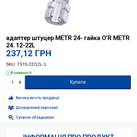
адаптер штуцер METR 24- гайка O’R METR
24. 12-22L
237,12
ГРН
SKU:
7370-22/12L-1
В наявності
адаптер
Купити
штуцер
METR
24-
Висока якість продукції
гайка
O'R
Досвідчений персонал
METR
Сучасне обладнання
24.
12-
22L
кількість