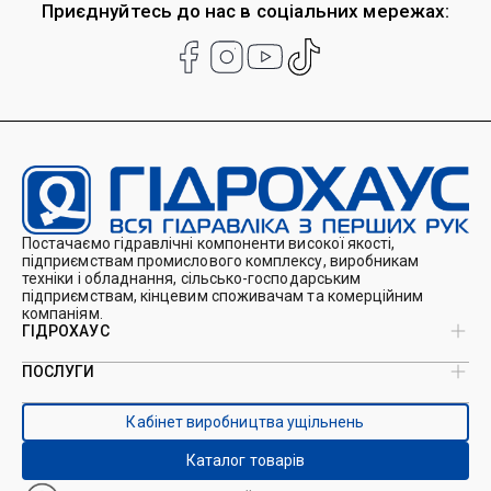
Приєднуйтесь до нас в соціальних мережах:
Постачаємо гідравлічні компоненти високої якості,
підприємствам промислового комплексу, виробникам
техніки і обладнання, сільсько-господарським
підприємствам, кінцевим споживачам та комерційним
компаніям.
ГІДРОХАУС
ПОСЛУГИ
Про нас
Магазин
Виробництво ущільнень
Кейси
Кабінет виробництва ущільнень
Виробництво гідроциліндрів
Каталоги
Ремонт гідроциліндрів
Блог
Каталог товарів
Ремонт і виготовлення РВТ
Контакти