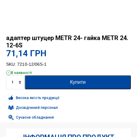
адаптер штуцер METR 24- гайка METR 24.
12-6S
71,14
ГРН
SKU:
7210-12/06S-1
В наявності
адаптер
Купити
штуцер
METR
24-
Висока якість продукції
гайка
METR
Досвідчений персонал
24.
Сучасне обладнання
12-
6S
кількість