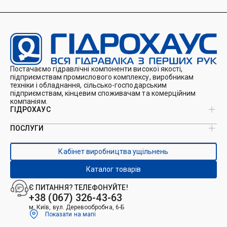
Постачаємо гідравлічні компоненти високої якості,
підприємствам промислового комплексу, виробникам
техніки і обладнання, сільсько-господарським
підприємствам, кінцевим споживачам та комерційним
компаніям.
ГІДРОХАУС
ПОСЛУГИ
Про нас
Магазин
Виробництво ущільнень
Кейси
Кабінет виробництва ущільнень
Виробництво гідроциліндрів
Каталоги
Ремонт гідроциліндрів
Блог
Каталог товарів
Ремонт і виготовлення РВТ
Контакти
Ремонт техніки
Є ПИТАННЯ? ТЕЛЕФОНУЙТЕ!
Гідрофікація авто
+38 (067) 326-43-63
м. Київ, вул. Деревообробна, 6-Б
Показати на мапі