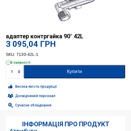
адаптер контргайка 90° 42L
3 095,04
ГРН
SKU:
7130-42L-1
В наявності
адаптер
Купити
контргайка
90°
42L
Висока якість продукції
кількість
Досвідчений персонал
Сучасне обладнання
ІНФОРМАЦІЯ ПРО ПРОДУКТ
Атрибути