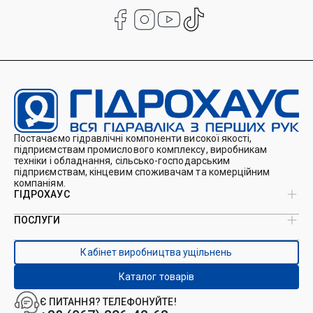
Постачаємо гідравлічні компоненти високої якості,
підприємствам промислового комплексу, виробникам
техніки і обладнання, сільсько-господарським
підприємствам, кінцевим споживачам та комерційним
компаніям.
ГІДРОХАУС
ПОСЛУГИ
Про нас
Магазин
Виробництво ущільнень
Кейси
Кабінет виробництва ущільнень
Виробництво гідроциліндрів
Каталоги
Ремонт гідроциліндрів
Блог
Каталог товарів
Ремонт і виготовлення РВТ
Контакти
Ремонт техніки
Є ПИТАННЯ? ТЕЛЕФОНУЙТЕ!
Гідрофікація авто