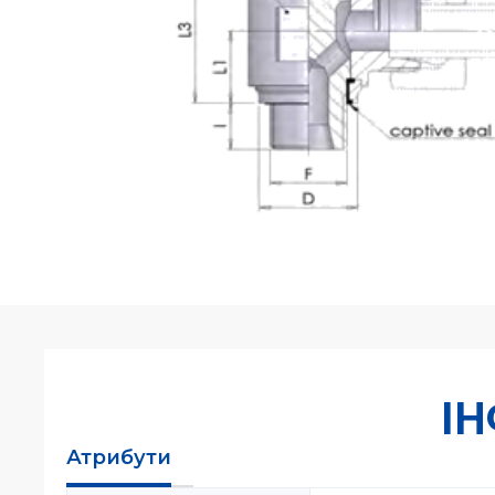
І
Атрибути