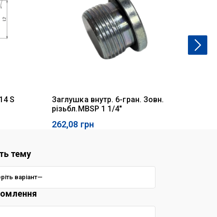
14 S
Заглушка внутр. 6-гран. Зовн.
Ад
різьбл.MBSP 1 1/4"
10
262,08
грн
48
ть тему
домлення