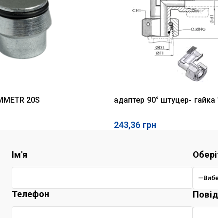
MMETR 20S
адаптер 90° штуцер- гайка 
243,36
грн
Ім'я
Обері
Телефон
Пові