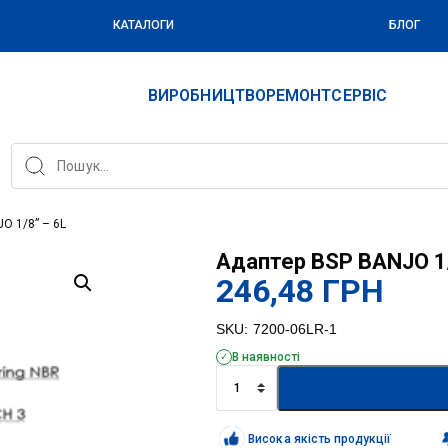
КАТАЛОГИ
БЛОГ
ВИРОБНИЦТВО
РЕМОНТ
СЕРВІС
O 1/8” – 6L
Адаптер BSP BANJO 1/
246,48
ГРН
SKU:
7200-06LR-1
В наявності
Адаптер
BSP
BANJO
1/8''
Висока якість продукції