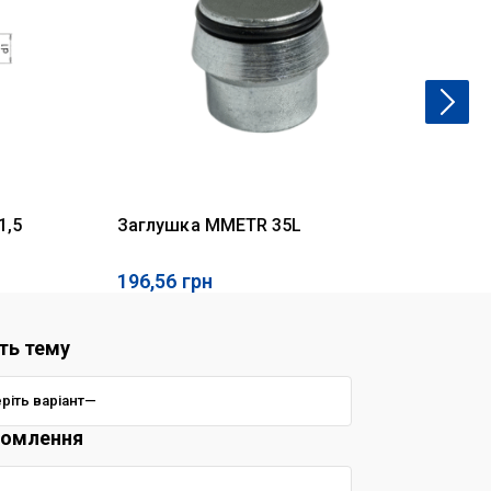
1,5
Заглушка MMETR 35L
За
рі
196,56
грн
12
ть тему
домлення