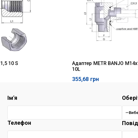
1,5 10 S
Адаптер METR BANJO M14x
10L
355,68
грн
Ім'я
Обері
Телефон
Пові