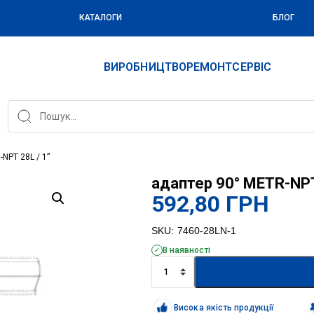
КАТАЛОГИ
БЛОГ
ВИРОБНИЦТВО
РЕМОНТ
СЕРВІС
NPT 28L / 1”
адаптер 90° METR-NPT
592,80
ГРН
SKU:
7460-28LN-1
В наявності
адаптер
90°
METR-
NPT
Висока якість продукції