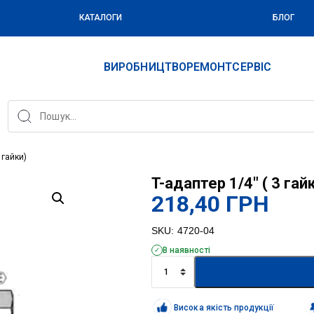
КАТАЛОГИ
БЛОГ
ВИРОБНИЦТВО
РЕМОНТ
СЕРВІС
 гайки)
T-адаптер 1/4″ ( 3 гай
218,40
ГРН
SKU:
4720-04
В наявності
T-
адаптер
1/4"
(
Висока якість продукції