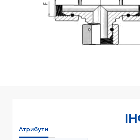
І
Атрибути