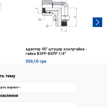
адаптер 90° штуцер контргайка -
ад
гайка BSPP-BSPP 1/4"
559,10
грн
2 
ть тему
домлення