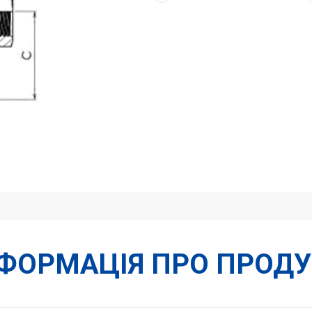
3
гайки)
кількість
НФОРМАЦІЯ ПРО ПРОДУ