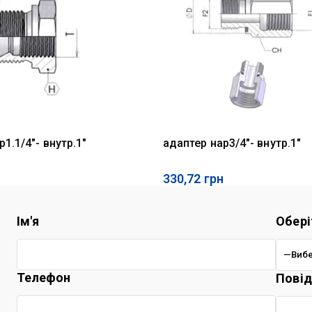
1.1/4"- внутр.1"
адаптер нар3/4"- внутр.1"
330,72
грн
Ім'я
Обері
Телефон
Пові