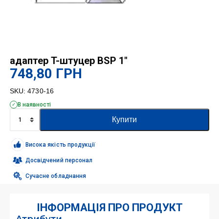
адаптер T-штуцер BSP 1″
748,80
ГРН
SKU:
4730-16
В наявності
адаптер
Купити
T-
штуцер
BSP
Висока якість продукції
1"
кількість
Досвідчений персонал
Сучасне обладнання
ІНФОРМАЦІЯ ПРО ПРОДУКТ
Атрибути