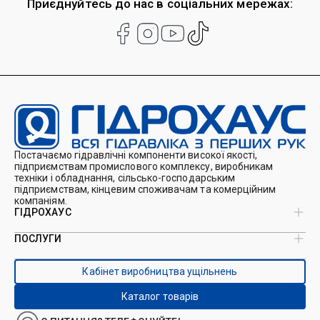
Приєднуйтесь до нас в соціальних мережах:
Постачаємо гідравлічні компоненти високої якості,
підприємствам промислового комплексу, виробникам
техніки і обладнання, сільсько-господарським
підприємствам, кінцевим споживачам та комерційним
компаніям.
ГІДРОХАУС
ПОСЛУГИ
Про нас
Магазин
Виробництво ущільнень
Кейси
Кабінет виробництва ущільнень
Виробництво гідроциліндрів
Каталоги
Ремонт гідроциліндрів
Блог
Каталог товарів
Ремонт і виготовлення РВТ
Контакти
Ремонт техніки