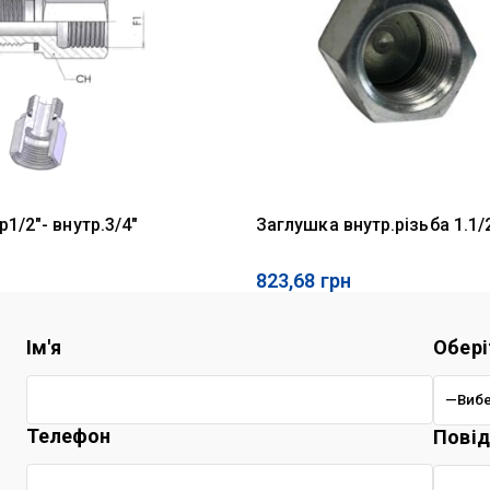
1/2"- внутр.3/4"
Заглушка внутр.різьба 1.1/2
823,68
грн
Ім'я
Обері
Телефон
Пові