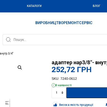
КАТАЛОГИ
БЛОГ
ВИРОБНИЦТВО
РЕМОНТ
СЕРВІС
внутр.3/4″
адаптер нар3/8″- внут
252,72
ГРН
SKU:
7240-0612
В наявності
адаптер
нар3/8"-
внутр.3/4"
кількість
Висока якість продукції