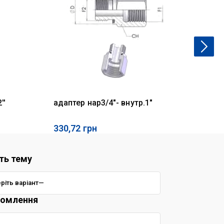
''
адаптер нар3/4"- внутр.1"
ад
330,72
грн
26
ть тему
домлення