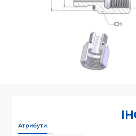
І
Атрибути