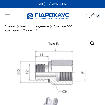
+38 (067) 326-43-63
0
Головна
Каталог
Адаптери
Адаптери BSP
адаптер нар1/2″- внутр.1″