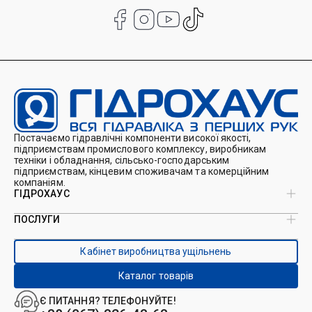
Постачаємо гідравлічні компоненти високої якості,
підприємствам промислового комплексу, виробникам
техніки і обладнання, сільсько-господарським
підприємствам, кінцевим споживачам та комерційним
компаніям.
ГІДРОХАУС
ПОСЛУГИ
Про нас
Магазин
Виробництво ущільнень
Кейси
Кабінет виробництва ущільнень
Виробництво гідроциліндрів
Каталоги
Ремонт гідроциліндрів
Блог
Каталог товарів
Ремонт і виготовлення РВТ
Контакти
Ремонт техніки
Є ПИТАННЯ? ТЕЛЕФОНУЙТЕ!
Гідрофікація авто