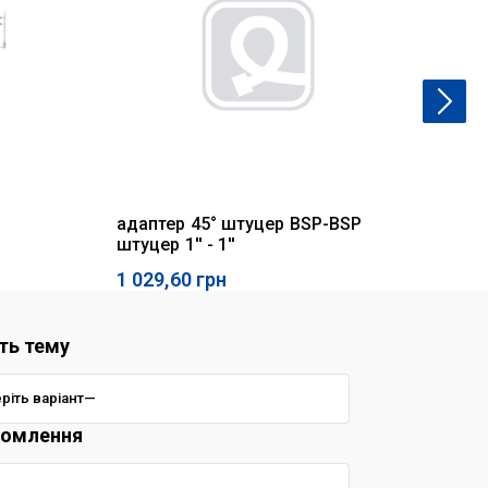
адаптер 45° штуцер BSP-BSP
ад
штуцер 1'' - 1''
1 029,60
грн
49
ть тему
домлення