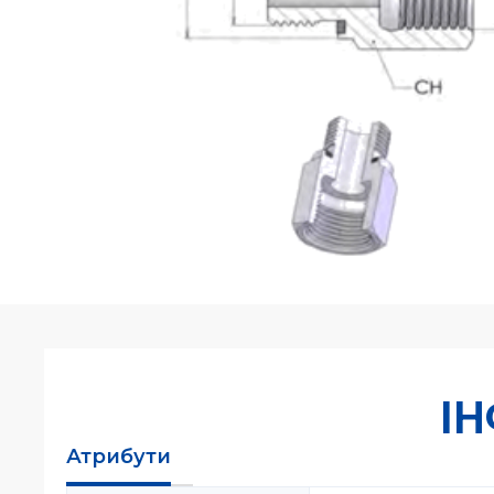
І
Атрибути