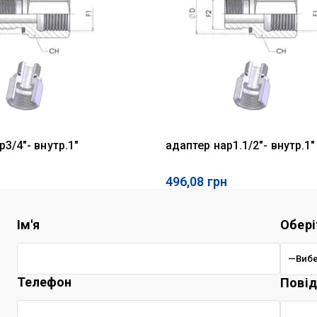
р3/4"- внутр.1"
адаптер нар1.1/2"- внутр.1"
496,08
грн
Ім'я
Обері
Телефон
Пові