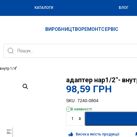
КАТАЛОГИ
БЛОГ
ВИРОБНИЦТВО
РЕМОНТ
СЕРВІС
внутр.1/4″
адаптер нар1/2″- внут
98,59
ГРН
SKU:
7240-0804
В наявності
адаптер
нар1/2"-
внутр.1/4"
кількість
Висока якість продукції