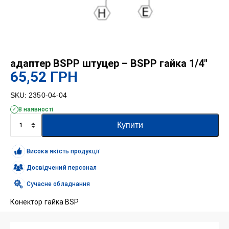
адаптер BSPP штуцер – BSPP гайка 1/4″
65,52
ГРН
SKU:
2350-04-04
В наявності
адаптер
Купити
BSPP
штуцер
-
Висока якість продукції
BSPP
гайка
Досвідчений персонал
1/4"
Сучасне обладнання
кількість
Конектор гайка BSP