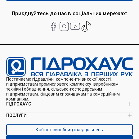
Приєднуйтесь до нас в соціальних мережах:
Постачаємо гідравлічні компоненти високої якості,
підприємствам промислового комплексу, виробникам
техніки і обладнання, сільсько-господарським
підприємствам, кінцевим споживачам та комерційним
компаніям.
ГІДРОХАУС
ПОСЛУГИ
Про нас
Магазин
Виробництво ущільнень
Кейси
Кабінет виробництва ущільнень
Виробництво гідроциліндрів
Каталоги
Ремонт гідроциліндрів