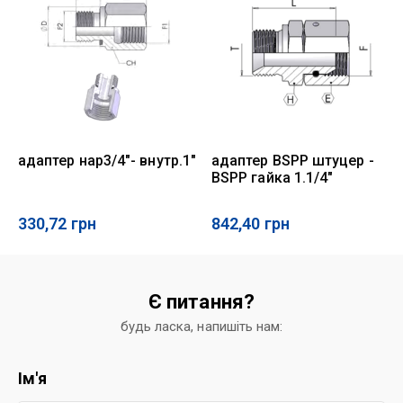
адаптер нар3/4"- внутр.1"
адаптер BSPP штуцер -
BSPP гайка 1.1/4"
330,72
грн
842,40
грн
Є питання?
будь ласка, напишіть нам:
Ім'я