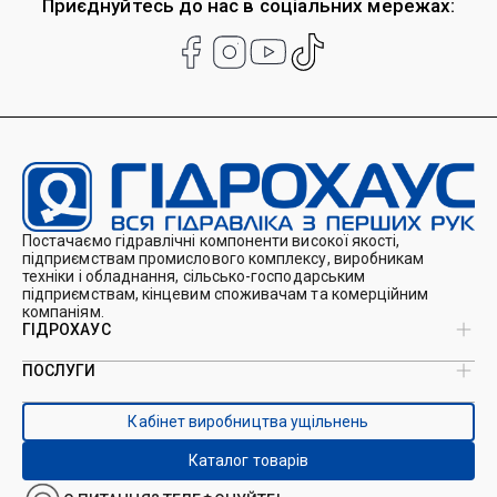
Приєднуйтесь до нас в соціальних мережах:
Постачаємо гідравлічні компоненти високої якості,
підприємствам промислового комплексу, виробникам
техніки і обладнання, сільсько-господарським
підприємствам, кінцевим споживачам та комерційним
компаніям.
ГІДРОХАУС
ПОСЛУГИ
Про нас
Магазин
Виробництво ущільнень
Кейси
Кабінет виробництва ущільнень
Виробництво гідроциліндрів
Каталоги
Ремонт гідроциліндрів
Блог
Каталог товарів
Ремонт і виготовлення РВТ
Контакти
Ремонт техніки