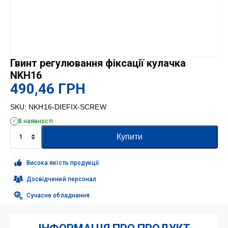
Гвинт регулювання фіксації кулачка
NKH16
490,46
ГРН
SKU:
NKH16-DIEFIX-SCREW
В наявності
Гвинт
Купити
регулювання
фіксації
кулачка
Висока якість продукції
NKH16
кількість
Досвідчений персонал
Сучасне обладнання