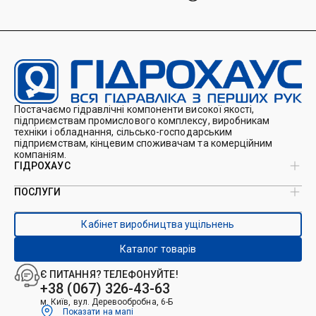
Постачаємо гідравлічні компоненти високої якості,
підприємствам промислового комплексу, виробникам
техніки і обладнання, сільсько-господарським
підприємствам, кінцевим споживачам та комерційним
компаніям.
ГІДРОХАУС
ПОСЛУГИ
Про нас
Магазин
Виробництво ущільнень
Кейси
Кабінет виробництва ущільнень
Виробництво гідроциліндрів
Каталоги
Ремонт гідроциліндрів
Блог
Каталог товарів
Ремонт і виготовлення РВТ
Контакти
Ремонт техніки
Є ПИТАННЯ? ТЕЛЕФОНУЙТЕ!
Гідрофікація авто
+38 (067) 326-43-63
м. Київ, вул. Деревообробна, 6-Б
Показати на мапі