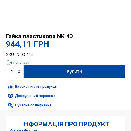
Гайка пластикова NK 40
944,11
ГРН
SKU:
NEO-115
В наявності
Гайка
Купити
пластикова
NK
40
Висока якість продукції
кількість
Досвідчений персонал
Сучасне обладнання
ІНФОРМАЦІЯ ПРО ПРОДУКТ
Атрибути