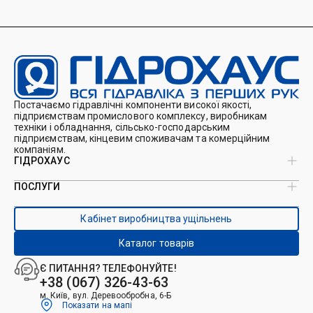
Постачаємо гідравлічні компоненти високої якості,
підприємствам промислового комплексу, виробникам
техніки і обладнання, сільсько-господарським
підприємствам, кінцевим споживачам та комерційним
компаніям.
ГІДРОХАУС
ПОСЛУГИ
Про нас
Магазин
Виробництво ущільнень
Кейси
Кабінет виробництва ущільнень
Виробництво гідроциліндрів
Каталоги
Ремонт гідроциліндрів
Блог
Каталог товарів
Ремонт і виготовлення РВТ
Контакти
Ремонт техніки
Є ПИТАННЯ? ТЕЛЕФОНУЙТЕ!
Гідрофікація авто
+38 (067) 326-43-63
м. Київ, вул. Деревообробна, 6-Б
Показати на мапі