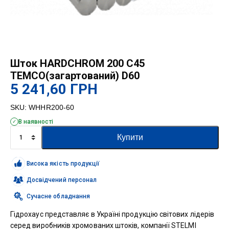
Шток HARDCHROM 200 C45
TEMCO(загартований) D60
5 241,60
ГРН
SKU:
WHHR200-60
В наявності
Шток
Купити
HARDCHROM
200
C45
Висока якість продукції
TEMCO(загартований)
D60
Досвідчений персонал
кількість
Сучасне обладнання
Гідрохаус представляє в Україні продукцію світових лідерів
серед виробників хромованих штоків, компанії STELMI