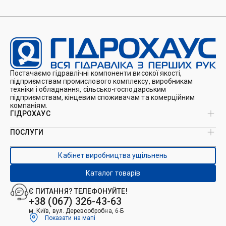
Постачаємо гідравлічні компоненти високої якості,
підприємствам промислового комплексу, виробникам
техніки і обладнання, сільсько-господарським
підприємствам, кінцевим споживачам та комерційним
компаніям.
ГІДРОХАУС
ПОСЛУГИ
Про нас
Магазин
Виробництво ущільнень
Кейси
Кабінет виробництва ущільнень
Виробництво гідроциліндрів
Каталоги
Ремонт гідроциліндрів
Блог
Каталог товарів
Ремонт і виготовлення РВТ
Контакти
Ремонт техніки
Є ПИТАННЯ? ТЕЛЕФОНУЙТЕ!
Гідрофікація авто
+38 (067) 326-43-63
м. Київ, вул. Деревообробна, 6-Б
Показати на мапі