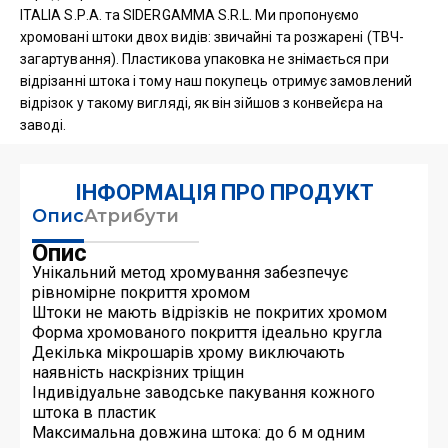
ITALIA S.Р.A. та SIDERGAMMA S.R.L. Ми пропонуємо
хромовані штоки двох видів: звичайні та розжарені (ТВЧ-
загартування). Пластикова упаковка не знімається при
відрізанні штока і тому наш покупець отримує замовлений
відрізок у такому вигляді, як він зійшов з конвейєра на
заводі.
ІНФОРМАЦІЯ ПРО ПРОДУКТ
Опис
Атрибути
Опис
Унікальний метод хромування забезпечує
рівномірне покриття хромом
Штоки не мають відрізків не покритих хромом
Форма хромованого покриття ідеально кругла
Декілька мікрошарів хрому виключають
наявність наскрізних тріщин
Індивідуальне заводське пакування кожного
штока в пластик
Максимальна довжина штока: до 6 м одним