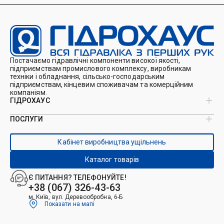
Постачаємо гідравлічні компоненти високої якості,
підприємствам промислового комплексу, виробникам
техніки і обладнання, сільсько-господарським
підприємствам, кінцевим споживачам та комерційним
компаніям.
ГІДРОХАУС
ПОСЛУГИ
Про нас
Магазин
Виробництво ущільнень
Кейси
Кабінет виробництва ущільнень
Виробництво гідроциліндрів
Каталоги
Ремонт гідроциліндрів
Блог
Каталог товарів
Ремонт і виготовлення РВТ
Контакти
Ремонт техніки
Є ПИТАННЯ? ТЕЛЕФОНУЙТЕ!
Гідрофікація авто
+38 (067) 326-43-63
м. Київ, вул. Деревообробна, 6-Б
Показати на мапі