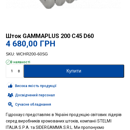
Шток GAMMAPLUS 200 C45 D60
4 680,00
ГРН
SKU:
WCHR200-60SG
В наявності
Шток
Купити
GAMMAPLUS
200
C45
Висока якість продукції
D60
кількість
Досвідчений персонал
Сучасне обладнання
Гідрохаус представляє в Україні продукцію світових лідерів
серед виробників хромованих штоків, компанії STELMI
ITALIA S.Р.A. та SIDERGAMMA S.R.L. Ми пропонуємо