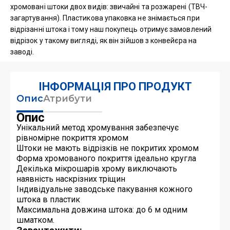
хромовані штоки двох видів: звичайні та розжарені (ТВЧ-
загартування). Пластикова упаковка не знімається при
відрізанні штока і тому наш покупець отримує замовлений
відрізок у такому вигляді, як він зійшов з конвейєра на
заводі.
ІНФОРМАЦІЯ ПРО ПРОДУКТ
Опис
Атрибути
Опис
Унікальний метод хромування забезпечує
рівномірне покриття хромом
Штоки не мають відрізків не покритих хромом
Форма хромованого покриття ідеально кругла
Декілька мікрошарів хрому виключають
наявність наскрізних тріщин
Індивідуальне заводське пакування кожного
штока в пластик
Максимальна довжина штока: до 6 м одним
шматком.