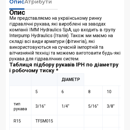
Опис
Атрибути
Опис
Ми представляємо на українському ринку
гідравлічні рукава, які вироблені на заводах
компанії IMM Hydraulics SpA, що входить в групу
Interpump Hydraulics (Італія). Також ми маємо на
складі всі види арматури (фітингів), які
використовуються на сучасній імпортній та
вітчизняній техніці та можемо виготовити будь-які
рукава для гідравлічних систем.
Таблиця підбору рукавів IPH по діаметру
і робочому тиску *
ДІАМЕТР
5
6
8
10
12
тип
3/16″
1/4″
5/16″
3/8″
1/2
рукава
R15
TFSM015