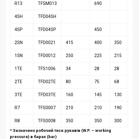
R13
TFSM013
690
690
4SH
TFD04SH
4SP
TFD04SP
450
445
2SN
TFD0021
415
400
350
330
1SN
TFD0012
250
225
215
180
1TE
TFS1006
34
28
28
28
2TE
TFD02TE
80
75
68
63
3TE
TFD03TE
160
145
130
110
R7
TFS0007
210
210
190
160
R8
TFS0008
350
350
300
280
* Зазначено робочий тиск рукавів (W.P. – working
pressure) в барах (bar)