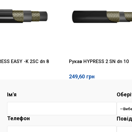
ESS EASY -K 2SC dn 8
Рукав HYPRESS 2 SN dn 10
249,60
грн
Ім'я
Обері
Телефон
Пові