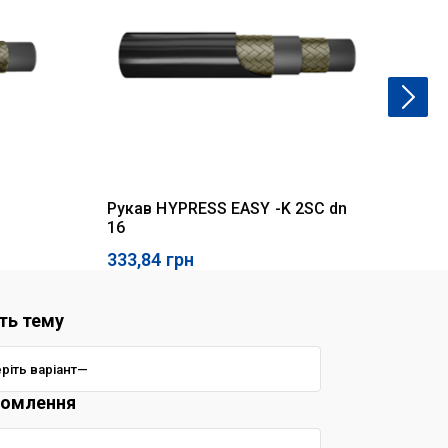
Рукав HYPRESS EASY -K 2SC dn
Ру
16
333,84
грн
25
ть тему
домлення