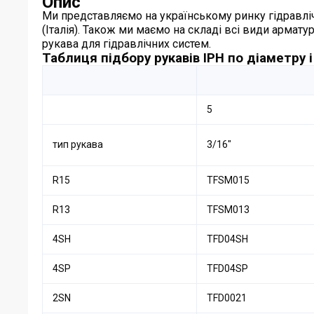
Опис
Ми представляємо на українському ринку гідравлічні
(Італія). Також ми маємо на складі всі види арматур
рукава для гідравлічних систем.
Таблиця підбору рукавів IPH по діаметру 
5
тип рукава
3/16″
R15
TFSM015
R13
TFSM013
4SH
TFD04SH
4SP
TFD04SP
2SN
TFD0021