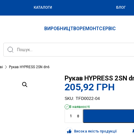
КАТАЛОГИ
БЛОГ
ВИРОБНИЦТВО
РЕМОНТ
СЕРВІС
ві
Рукав HYPRESS 2SN dn6
Рукав HYPRESS 2SN d
205,92
ГРН
SKU:
TFD0022-04
В наявності
Рукав
HYPRESS
2SN
dn6
Висока якість продукції