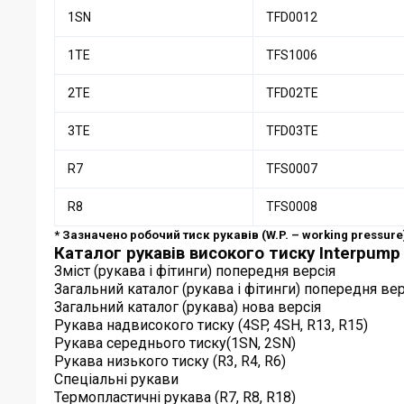
1SN
TFD0012
1TE
TFS1006
2TE
TFD02TE
3TE
TFD03TE
R7
TFS0007
R8
TFS0008
* Зазначено робочий тиск рукавів (W.P. – working pressure)
Каталог рукавів високого тиску Interpump
Зміст (рукава і фітинги) попередня версія
Загальний каталог (рукава і фітинги) попередня вер
Загальний каталог (рукава) нова версія
Рукава надвисокого тиску (4SP, 4SH, R13, R15)
Рукава середнього тиску(1SN, 2SN)
Рукава низького тиску (R3, R4, R6)
Спеціальні рукави
Термопластичні рукава (R7, R8, R18)