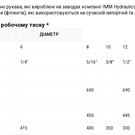
 рукава, які вироблені на заводах компанії IMM Hydraulics
и (фітингів), які використовуються на сучасній імпортній т
і робочому тиску *
ДІАМЕТР
6
8
10
12
1/4″
5/16″
3/8″
1/2″
690
690
450
445
415
400
350
330