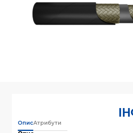
І
Опис
Атрибути