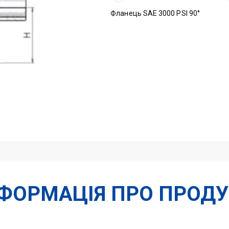
I-
LOCK
Фланець SAE 3000 PSI 90°
71,4
dn
51
кількість
НФОРМАЦІЯ ПРО ПРОДУ