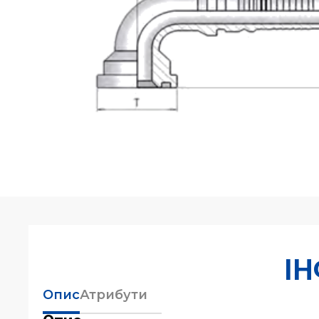
І
Опис
Атрибути