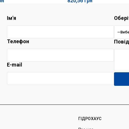
рн
820,56
грн
Ім'я
Обері
Телефон
Пові
E-mail
ГІДРОХАУС