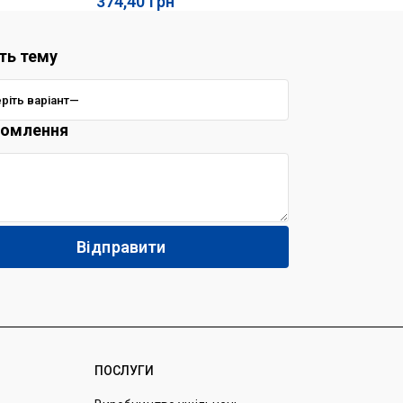
374,40
грн
33
ть тему
домлення
ПОСЛУГИ