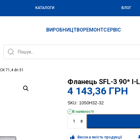
КАТАЛОГИ
БЛОГ
ВИРОБНИЦТВО
РЕМОНТ
СЕРВІС
CK 71,4 dn 51
Фланець SFL-3 90* I-L
4 143,36
ГРН
SKU:
1050H32-32
В наявності
Фланець
SFL-
3
90*
Висока якість продукції