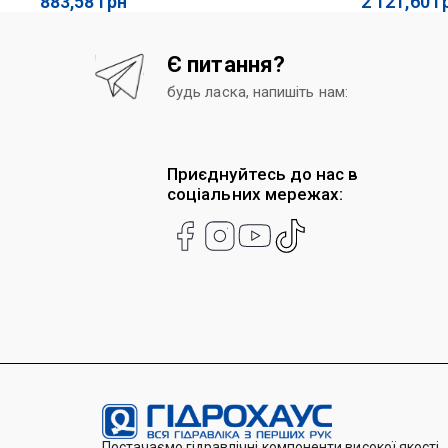
883,58
грн
2 121,60
г
Є питання?
будь ласка, напишіть нам:
Приєднуйтесь до нас в
соціальних мережах:
Постачаємо гідравлічні компоненти високої якості,