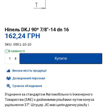
Ніпель DKJ 90* 7/8″-14 dn 16
162,24
ГРН
SKU:
0951-10-10
В наявності
Ніпель
Купити
DKJ
90*
7/8"-14
Висока якість продукції
dn
16
Досвідчений персонал
кількість
Сучасне обладнання
З’єднання за стандартом Автомобільного Інженерного
Товариства (SAE) з дюймовими різьбами і кутом конуса
ущільнення 37°. Штуцер JIC має циліндричну різьбу і