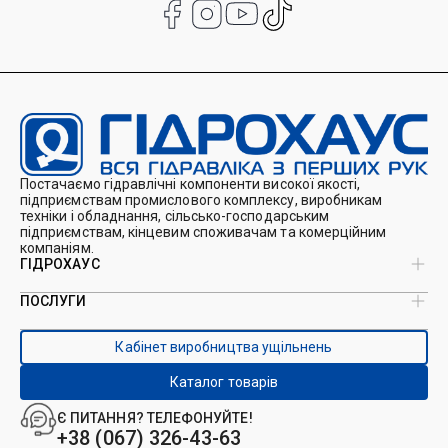
Постачаємо гідравлічні компоненти високої якості,
підприємствам промислового комплексу, виробникам
техніки і обладнання, сільсько-господарським
підприємствам, кінцевим споживачам та комерційним
компаніям.
ГІДРОХАУС
ПОСЛУГИ
Про нас
Магазин
Виробництво ущільнень
Кейси
Кабінет виробництва ущільнень
Виробництво гідроциліндрів
Каталоги
Ремонт гідроциліндрів
Блог
Каталог товарів
Ремонт і виготовлення РВТ
Контакти
Ремонт техніки
Є ПИТАННЯ? ТЕЛЕФОНУЙТЕ!
Гідрофікація авто
+38 (067) 326-43-63