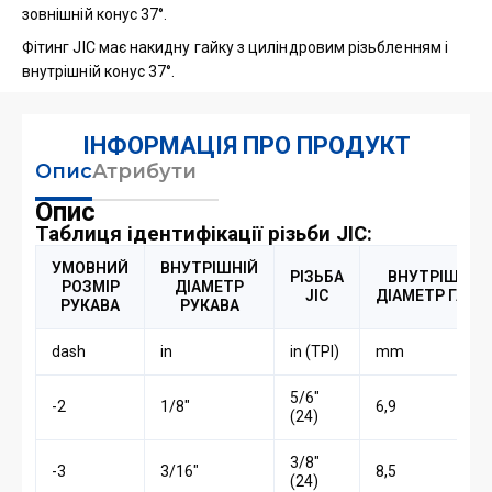
зовнішній конус 37°.
Фітинг JIC має накидну гайку з циліндровим різьбленням і
внутрішній конус 37°.
ІНФОРМАЦІЯ ПРО ПРОДУКТ
Опис
Атрибути
Опис
Таблиця ідентифікації різьби JIC:
УМОВНИЙ
ВНУТРІШНІЙ
РІЗЬБА
ВНУТРІШНІЙ
РОЗМІР
ДІАМЕТР
JIC
ДІАМЕТР ГАЙК
РУКАВА
РУКАВА
dash
in
in (TPI)
mm
5/6″
-2
1/8″
6,9
(24)
3/8″
-3
3/16″
8,5
(24)