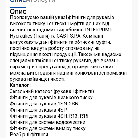
Опис
Пропонуємо вашій увазі фітинги для рукавів
високого тиску і обтискні муфти до них від
всесвітньо відомих виробників INTERPUMP
Hydraulics (Італія) та CAST S.P.A. Компанії
випускають дані фітинги та обтискні муфти,
постійно ведуть роботу спрямовану на
підвищення якості продукції. Також ми надаємо
спеціальні таблиці обтиску рукавів, де вказані
параметри опресування, дотримуючись яких
можна виготовляти надійні конкурентоспроможні
рукава найвищої якості.
Каталог:
Загальний каталог (рукава і фітинги)
Фітинги для рукавів низького тиску
Фітинги для рукавів 1SN, 2SN
Фітинги для рукавів 4SP
Фітинги для рукавів 4SH, R13, R15
Фітинги для систем водоочистки
Фітинги для систем виміру тиску
Розбірні фітинги