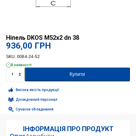
Ніпель DKOS M52x2 dn 38
936,00
ГРН
SKU:
0084-24-52
В наявності
Ніпель
Купити
DKOS
M52x2
dn
Висока якість продукції
38
кількість
Досвідчений персонал
Сучасне обладнання
ІНФОРМАЦІЯ ПРО ПРОДУКТ
Опис
Атрибути