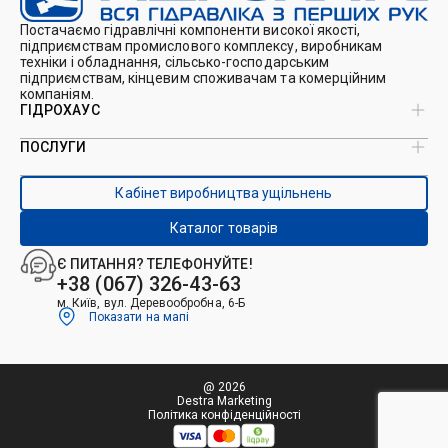
Постачаємо гідравлічні компоненти високої якості,
підприємствам промислового комплексу, виробникам
техніки і обладнання, сільсько-господарським
підприємствам, кінцевим споживачам та комерційним
компаніям.
ГІДРОХАУС
ПОСЛУГИ
Про нас
Магазин
Виробництво ущільнень
Кейси
Кабінет виробництва ущільнень
Виробництво гідроциліндрів
Каталоги
Ремонт гідроциліндрів
Блог
Каталог товарів
Ремонт і виготовлення РВТ
Контакти
Ремонт техніки
Є ПИТАННЯ? ТЕЛЕФОНУЙТЕ!
Гідрофікація авто
+38 (067) 326-43-63
м. Київ, вул. Деревообробна, 6-Б
Показати на мапі
@ 2026
Destra Marketing
Політика конфіденційності