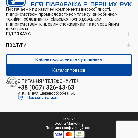
Постачаємо гідравлічні компоненти високої якості,
підприємствам промислового комплексу, виробникам
техніки і обладнання, сільсько-господарським
підприємствам, кінцевим споживачам та комерційним
компаніям.
ГІДРОХАУС
ПОСЛУГИ
Про нас
Магазин
Виробництво ущільнень
Кейси
Кабінет виробництва ущільнень
Виробництво гідроциліндрів
Каталоги
Ремонт гідроциліндрів
Блог
Каталог товарів
Ремонт і виготовлення РВТ
Контакти
Ремонт техніки
Є ПИТАННЯ? ТЕЛЕФОНУЙТЕ!
Гідрофікація авто
+38 (067) 326-43-63
м. Київ, вул. Деревообробна, 6-Б
Показати на мапі
@ 2026
Destra Marketing
Політика конфіденційності