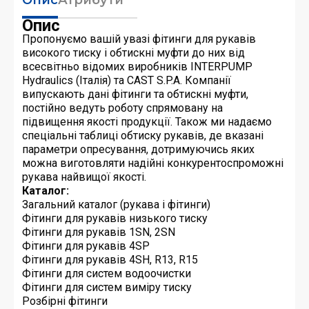
Опис
Пропонуємо вашій увазі фітинги для рукавів
високого тиску і обтискні муфти до них від
всесвітньо відомих виробників INTERPUMP
Hydraulics (Італія) та CAST S.P.A. Компанії
випускають дані фітинги та обтискні муфти,
постійно ведуть роботу спрямовану на
підвищення якості продукції. Також ми надаємо
спеціальні таблиці обтиску рукавів, де вказані
параметри опресування, дотримуючись яких
можна виготовляти надійні конкурентоспроможні
рукава найвищої якості.
Каталог:
Загальний каталог (рукава і фітинги)
Фітинги для рукавів низького тиску
Фітинги для рукавів 1SN, 2SN
Фітинги для рукавів 4SP
Фітинги для рукавів 4SH, R13, R15
Фітинги для систем водоочистки
Фітинги для систем виміру тиску
Розбірні фітинги