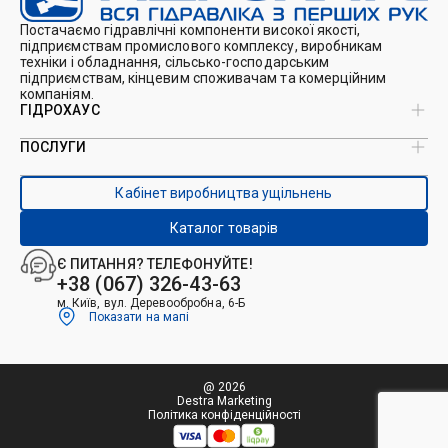
Постачаємо гідравлічні компоненти високої якості,
підприємствам промислового комплексу, виробникам
техніки і обладнання, сільсько-господарським
підприємствам, кінцевим споживачам та комерційним
компаніям.
ГІДРОХАУС
ПОСЛУГИ
Про нас
Магазин
Виробництво ущільнень
Кейси
Кабінет виробництва ущільнень
Виробництво гідроциліндрів
Каталоги
Ремонт гідроциліндрів
Блог
Каталог товарів
Ремонт і виготовлення РВТ
Контакти
Ремонт техніки
Є ПИТАННЯ? ТЕЛЕФОНУЙТЕ!
Гідрофікація авто
+38 (067) 326-43-63
м. Київ, вул. Деревообробна, 6-Б
Показати на мапі
@ 2026
Destra Marketing
Політика конфіденційності