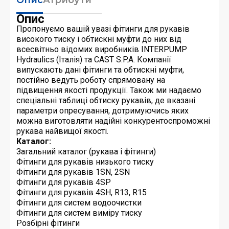
Опис
Пропонуємо вашій увазі фітинги для рукавів
високого тиску і обтискні муфти до них від
всесвітньо відомих виробників INTERPUMP
Hydraulics (Італія) та CAST S.P.A. Компанії
випускають дані фітинги та обтискні муфти,
постійно ведуть роботу спрямовану на
підвищення якості продукції. Також ми надаємо
спеціальні таблиці обтиску рукавів, де вказані
параметри опресування, дотримуючись яких
можна виготовляти надійні конкурентоспроможні
рукава найвищої якості.
Каталог:
Загальний каталог (рукава і фітинги)
Фітинги для рукавів низького тиску
Фітинги для рукавів 1SN, 2SN
Фітинги для рукавів 4SP
Фітинги для рукавів 4SH, R13, R15
Фітинги для систем водоочистки
Фітинги для систем виміру тиску
Розбірні фітинги