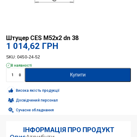
Штуцер CES M52x2 dn 38
1 014,62
ГРН
SKU:
0450-24-52
В наявності
Штуцер
Купити
CES
M52x2
dn
Висока якість продукції
38
кількість
Досвідчений персонал
Сучасне обладнання
ІНФОРМАЦІЯ ПРО ПРОДУКТ
Опис
Атрибути