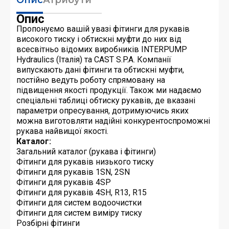
Опис
Пропонуємо вашій увазі фітинги для рукавів
високого тиску і обтискні муфти до них від
всесвітньо відомих виробників INTERPUMP
Hydraulics (Італія) та CAST S.P.A. Компанії
випускають дані фітинги та обтискні муфти,
постійно ведуть роботу спрямовану на
підвищення якості продукції. Також ми надаємо
спеціальні таблиці обтиску рукавів, де вказані
параметри опресування, дотримуючись яких
можна виготовляти надійні конкурентоспроможні
рукава найвищої якості.
Каталог:
Загальний каталог (рукава і фітинги)
Фітинги для рукавів низького тиску
Фітинги для рукавів 1SN, 2SN
Фітинги для рукавів 4SP
Фітинги для рукавів 4SH, R13, R15
Фітинги для систем водоочистки
Фітинги для систем виміру тиску
Розбірні фітинги