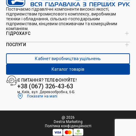
Постачаємо гідравлічні компоненти високої якості,
підприємствам промислового комплексу, виробникам
техніки і обладнання, сільсько-господарським
підприємствам, кінцевим споживачам та комерційним
компаніям.
ГІДРОХАУС
ПОСЛУГИ
Про нас
Магазин
Виробництво ущільнень
Кейси
Кабінет виробництва ущільнень
Виробництво гідроциліндрів
Каталоги
Ремонт гідроциліндрів
Блог
Каталог товарів
Ремонт і виготовлення РВТ
Контакти
Ремонт техніки
Є ПИТАННЯ? ТЕЛЕФОНУЙТЕ!
Гідрофікація авто
+38 (067) 326-43-63
м. Київ, вул. Деревообробна, 6-Б
Показати на мапі
@ 2026
Destra Marketing
Політика конфіденційності