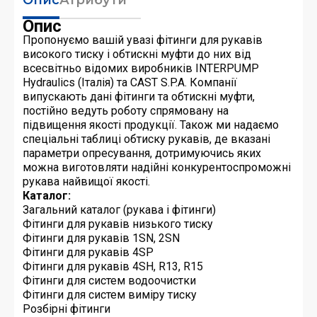
Опис
Пропонуємо вашій увазі фітинги для рукавів
високого тиску і обтискні муфти до них від
всесвітньо відомих виробників INTERPUMP
Hydraulics (Італія) та CAST S.P.A. Компанії
випускають дані фітинги та обтискні муфти,
постійно ведуть роботу спрямовану на
підвищення якості продукції. Також ми надаємо
спеціальні таблиці обтиску рукавів, де вказані
параметри опресування, дотримуючись яких
можна виготовляти надійні конкурентоспроможні
рукава найвищої якості.
Каталог:
Загальний каталог (рукава і фітинги)
Фітинги для рукавів низького тиску
Фітинги для рукавів 1SN, 2SN
Фітинги для рукавів 4SP
Фітинги для рукавів 4SH, R13, R15
Фітинги для систем водоочистки
Фітинги для систем виміру тиску
Розбірні фітинги