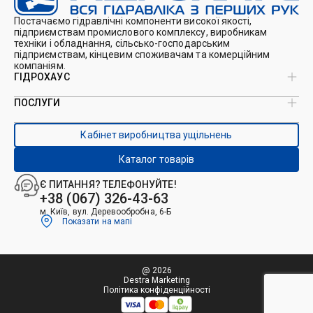
Постачаємо гідравлічні компоненти високої якості,
підприємствам промислового комплексу, виробникам
техніки і обладнання, сільсько-господарським
підприємствам, кінцевим споживачам та комерційним
компаніям.
ГІДРОХАУС
ПОСЛУГИ
Про нас
Магазин
Виробництво ущільнень
Кейси
Кабінет виробництва ущільнень
Виробництво гідроциліндрів
Каталоги
Ремонт гідроциліндрів
Блог
Каталог товарів
Ремонт і виготовлення РВТ
Контакти
Ремонт техніки
Є ПИТАННЯ? ТЕЛЕФОНУЙТЕ!
Гідрофікація авто
+38 (067) 326-43-63
м. Київ, вул. Деревообробна, 6-Б
Показати на мапі
@ 2026
Destra Marketing
Політика конфіденційності