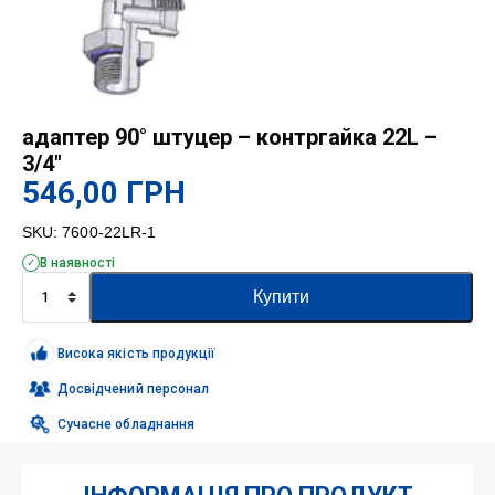
адаптер 90° штуцер – контргайка 22L –
3/4″
546,00
ГРН
SKU:
7600-22LR-1
В наявності
адаптер
Купити
90°
штуцер
-
Висока якість продукції
контргайка
22L
Досвідчений персонал
-
Сучасне обладнання
3/4"
кількість