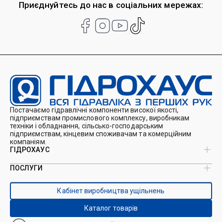
Приєднуйтесь до нас в соціальних мережах:
Постачаємо гідравлічні компоненти високої якості,
підприємствам промислового комплексу, виробникам
техніки і обладнання, сільсько-господарським
підприємствам, кінцевим споживачам та комерційним
компаніям.
ГІДРОХАУС
ПОСЛУГИ
Про нас
Магазин
Виробництво ущільнень
Кейси
Кабінет виробництва ущільнень
Виробництво гідроциліндрів
Каталоги
Ремонт гідроциліндрів
Блог
Каталог товарів
Ремонт і виготовлення РВТ
Контакти