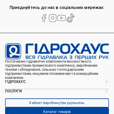
Приєднуйтесь до нас в соціальних мережах:
Постачаємо гідравлічні компоненти високої якості,
підприємствам промислового комплексу, виробникам
техніки і обладнання, сільсько-господарським
підприємствам, кінцевим споживачам та комерційним
компаніям.
ГІДРОХАУС
ПОСЛУГИ
Про нас
Магазин
Виробництво ущільнень
Кейси
Кабінет виробництва ущільнень
Виробництво гідроциліндрів
Каталоги
Ремонт гідроциліндрів
Блог
Каталог товарів