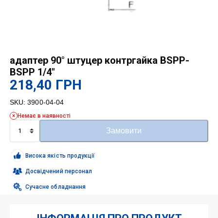
адаптер 90° штуцер контргайка BSPP-
BSPP 1/4″
218,40
ГРН
SKU:
3900-04-04
Немає в наявності
адаптер
Замовити
90°
штуцер
контргайка
Висока якість продукції
BSPP-
BSPP
Досвідчений персонал
1/4"
Сучасне обладнання
кількість