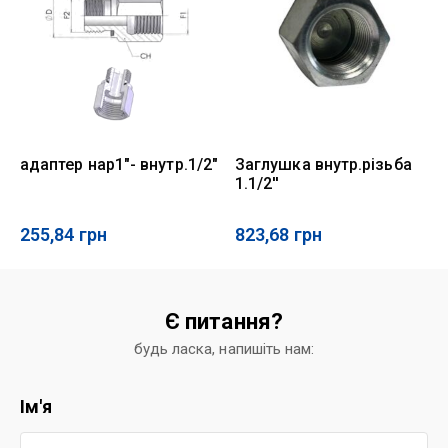
адаптер нар1"- внутр.1/2"
Заглушка внутр.різьба
1.1/2''
255,84
грн
823,68
грн
Є питання?
будь ласка, напишіть нам:
Ім'я