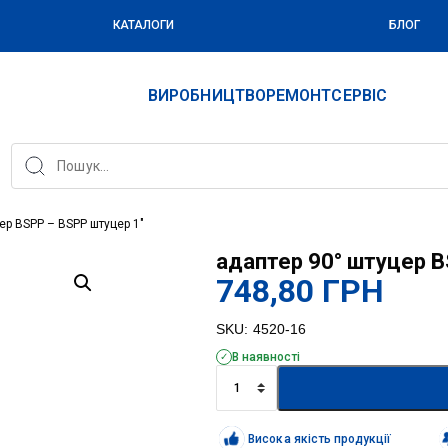
КАТАЛОГИ
БЛОГ
ВИРОБНИЦТВО
РЕМОНТ
СЕРВІС
ер BSPP – BSPP штуцер 1″
адаптер 90° штуцер B
748,80
ГРН
SKU:
4520-16
В наявності
адаптер
90°
штуцер
BSPP
Висока якість продукції