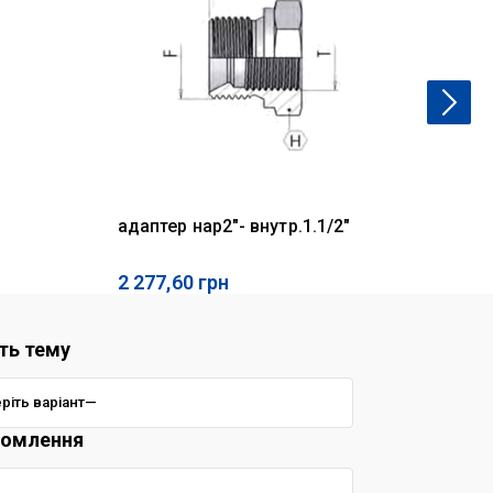
адаптер нар2"- внутр.1.1/2"
ко
2 277,60
грн
17
ть тему
домлення