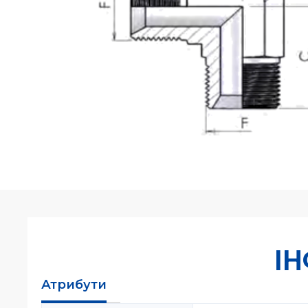
І
Атрибути