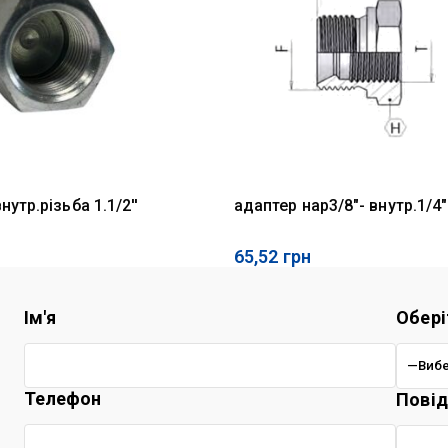
утр.різьба 1.1/2''
адаптер нар3/8"- внутр.1/4"
65,52
грн
Ім'я
Обері
Телефон
Пові