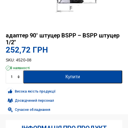
адаптер 90° штуцер BSPP – BSPP штуцер
1/2″
252,72
ГРН
SKU:
4520-08
В наявності
адаптер
Купити
90°
штуцер
BSPP
Висока якість продукції
-
BSPP
Досвідчений персонал
штуцер
Сучасне обладнання
1/2"
кількість