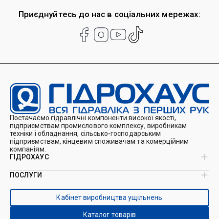
Приєднуйтесь до нас в соціальних мережах:
Постачаємо гідравлічні компоненти високої якості,
підприємствам промислового комплексу, виробникам
техніки і обладнання, сільсько-господарським
підприємствам, кінцевим споживачам та комерційним
компаніям.
ГІДРОХАУС
ПОСЛУГИ
Про нас
Магазин
Виробництво ущільнень
Кейси
Кабінет виробництва ущільнень
Виробництво гідроциліндрів
Каталоги
Ремонт гідроциліндрів
Блог
Каталог товарів